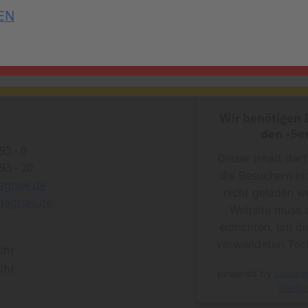
EN
Wir benötigen
den -Ser
93 - 0
Dieser Inhalt dar
93 - 20
die Besuchern ni
agnae.de
nicht geladen w
dagnae.de
Website muss 
einrichten, um di
verwendeten Tech
 Uhr
 Uhr
powered by
Userce
Platfo