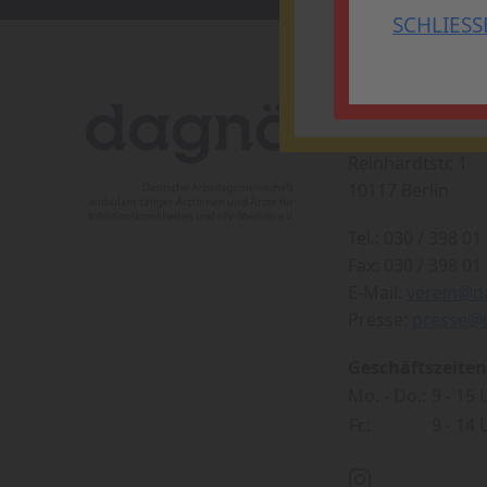
SCHLIESS
SCHLIESSEN
Kontakt
dagnä e.V.
Reinhardtstr. 1
10117 Berlin
Tel.: 030 / 398 01 
Fax: 030 / 398 01 
E-Mail:
verein@d
Presse:
presse@
Geschäftszeiten
Mo. - Do.:
9 - 15
Fr.:
9 - 14