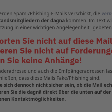
e Interesse an einem Sponsoring haben,
ragen.
erden Spam-/Phishing-E-Mails verschickt, die
verm
tandsmitgliedern der dagnä
kommen. Im Text w
tzung in einer wichtigen Angelegenheit" gebeten
rten Sie nicht auf diese Mail
eren Sie nicht auf Forderung
n Sie keine Anhänge!
nderadresse und auch die Emfpängeradressen las
zum 36. dagnä-Workshop ist ab sofort geöffnet.
hließen, dass diese Mails Fake/Phishing sind.
 bis zum
31. Juli 2026
vom
Early-Bird-Tarif
und sich
ie sich dennoch nicht sicher sein, ob die Mail echt
Frankfurt.
ren Sie die dagnä direkt über die unten auf de
nen Kontaktmöglichkeiten.
Informationen und Anmeldung