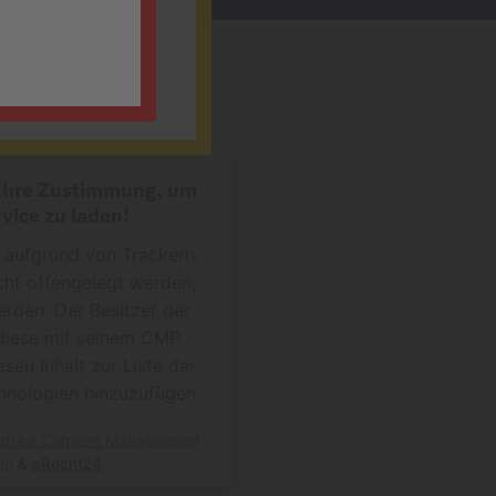
 Ihre Zustimmung, um
vice zu laden!
f aufgrund von Trackern,
cht offengelegt werden,
erden. Der Besitzer der
diese mit seinem CMP
esen Inhalt zur Liste der
nologien hinzuzufügen.
ntrics Consent Management
rm
&
eRecht24