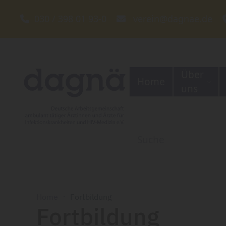
030 / 398 01 93-0
verein@dagnae.de
Zum Hauptinhalt springen
Über
Home
uns
Home
Fortbildung
Fortbildung