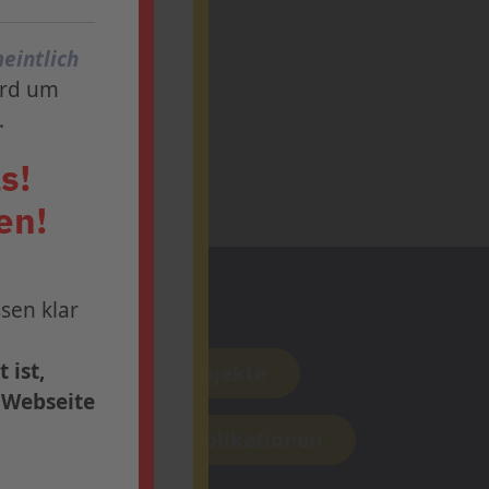
eintlich
ird um
.
s!
en!
Forschung
sen klar
ern Sie sich
 ist,
Aktuelle Projekte
r Webseite
Aktuelle Publikationen