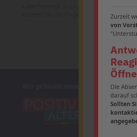
Unternehmen zu präsentieren. Sollten Si
können Sie die Projektoutlines
hier
beant
Zurzeit w
von Vors
"Unterstü
Antwo
Reagi
Öffne
Wir präsentieren
Die Abse
Die Anmeldung 
darauf sc
Profitieren Sie
Sollten S
Ihren Platz in 
kontaktie
angegebe
» Weitere 