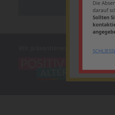
Die Abse
Vereins
Die Anmeldung 
darauf sc
Profitieren Sie
Sollten S
Ihren Platz in 
kontaktie
angegebe
» Weitere 
Wir präsentieren
SCHLIESS
SCHLIESSEN