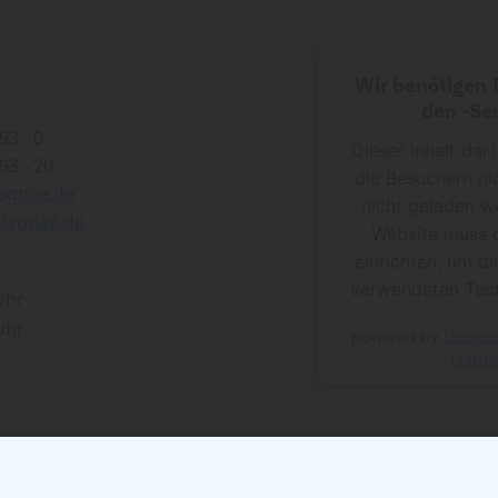
Wir benötigen
den -Ser
93 - 0
Dieser Inhalt dar
93 - 20
die Besuchern ni
agnae.de
nicht geladen w
dagnae.de
Website muss 
einrichten, um di
verwendeten Tech
 Uhr
 Uhr
powered by
Userce
Platfo
Anfahrt mit öffentlichen Verkehrsmittel