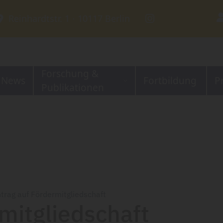
Reinhardtstr. 1 ⋅ 10117 Berlin
Forschung &
News
Fortbildung
P
Publikationen
trag auf Fördermitgliedschaft
mitgliedschaft