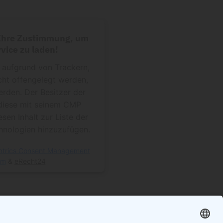
 Ihre Zustimmung, um
vice zu laden!
f aufgrund von Trackern,
cht offengelegt werden,
erden. Der Besitzer der
diese mit seinem CMP
esen Inhalt zur Liste der
nologien hinzuzufügen.
ntrics Consent Management
rm
&
eRecht24
n: