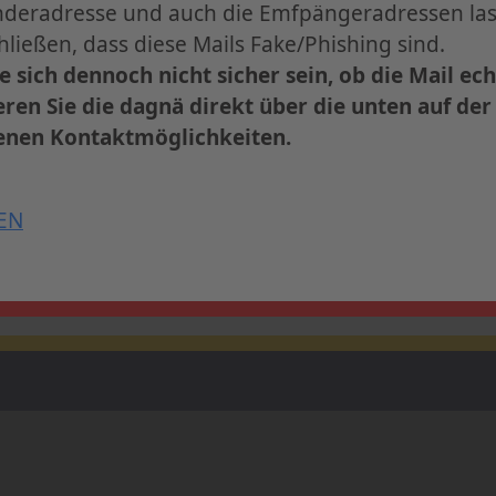
nderadresse und auch die Emfpängeradressen las
verwaltung von easyVerein
zum 36. dagnä-Workshop ist ab sofort geöffnet.
hließen, dass diese Mails Fake/Phishing sind.
 bis zum
31. Juli 2026
vom
Early-Bird-Tarif
und sich
ie sich dennoch nicht sicher sein, ob die Mail echt
Frankfurt.
ren Sie die dagnä direkt über die unten auf de
nen Kontaktmöglichkeiten.
Informationen und Anmeldung
EN