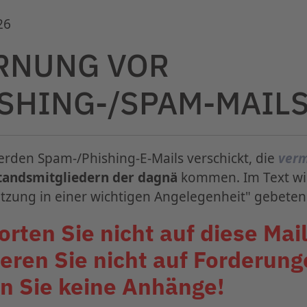
nä Workshop
26
ate: Jetzt registrieren
RNUNG VOR
-Workshop findet vom 4. - 5. September 2026 im
SHING-/SPAM-MAIL
 statt.
erden Spam-/Phishing-E-Mails verschickt, die
verm
tandsmitgliedern der dagnä
kommen. Im Text w
tzung in einer wichtigen Angelegenheit" gebeten
rten Sie nicht auf diese Mail
eren Sie nicht auf Forderung
n Sie keine Anhänge!