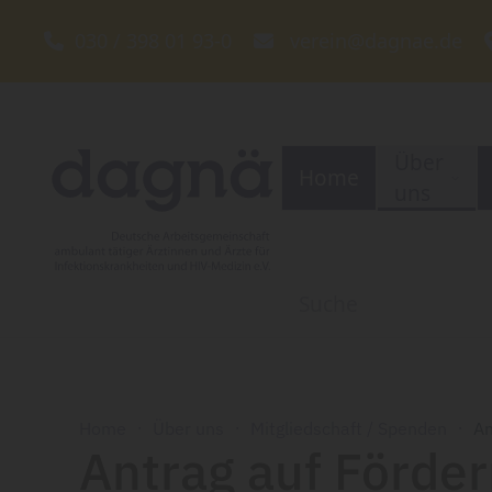
030 / 398 01 93-0
verein@dagnae.de
Zum Hauptinhalt springen
Über
Home
uns
Home
Über uns
Mitgliedschaft / Spenden
An
Antrag auf Förder