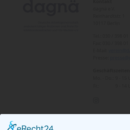
Kontakt
dagnä e.V.
Reinhardtstr. 1
10117 Berlin
Tel.: 030 / 398 01 
Fax: 030 / 398 01 
E-Mail:
verein@d
Presse:
presse@
Geschäftszeiten
Mo. - Do.:
9 - 15
Fr.:
9 - 14