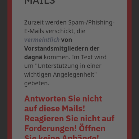
registrieren
Zurzeit werden Spam-/Phishing-
Der 36. dagnä-Workshop findet
E-Mails verschickt, die
vom 4. - 5. September 2026 im
vermeintlich
von
Kap Europa in Frankfurt/Main
Vorstandsmitgliedern der
statt.
dagnä
kommen. Im Text wird
um "Unterstützung in einer
wichtigen Angelegenheit"
gebeten.
Antworten Sie nicht
auf diese Mails!
Reagieren Sie nicht auf
Die Anmeldung zum 36. dagnä-
Forderungen! Öffnen
Workshop ist ab sofort
geöffnet.
Sie keine Anhänge!