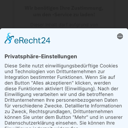
Wir benötigen Ihre Zustimmung,
um den -Service zu laden!
Dieser Inhalt darf aufgrund von
Trackern, die Besuchern nicht
offengelegt werden, nicht geladen
werden. Der Besitzer der Website muss
diese mit seinem CMP einrichten, um
diesen Inhalt zur Liste der verwendeten
Technologien hinzuzufügen.
powered by
Usercentrics Consent
Management Platform
&
eRecht24
Anfahrt mit öffentlichen Verkehrsmitteln:
S-Bahn:
S1, S2, S3, S5, S7, S9, S25, S26 (Bahnhof
Friedrichstraße)