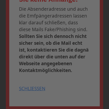
Profitieren Sie bis zum
31. Juli
Die Absenderadresse und auch
2026
vom
Early-Bird-Tarif
und
die Emfpängeradressen lassen
sichern Sie sich Ihren Platz in
klar darauf schließen, dass
Frankfurt.
diese Mails Fake/Phishing sind.
Sollten Sie sich dennoch nicht
» Weitere
sicher sein, ob die Mail echt
Informationen und
ist, kontaktieren Sie die dagnä
Anmeldung
direkt über die unten auf der
Webseite angegebenen
Kontaktmöglichkeiten.
SCHLIESSEN
SCHLIESSEN