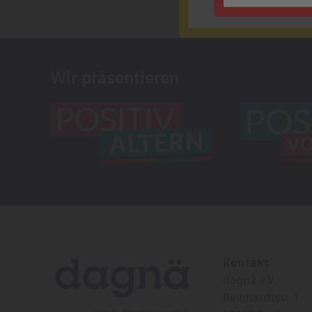
Wir präsentieren
Kontakt
dagnä e.V.
Reinhardtstr. 1