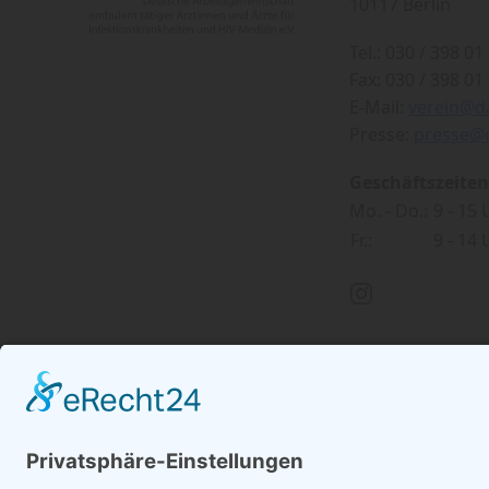
10117 Berlin
Tel.: 030 / 398 01 
Fax: 030 / 398 01 
E-Mail:
verein@d
Presse:
presse@
Geschäftszeiten
Mo. - Do.:
9 - 15
Fr.:
9 - 14