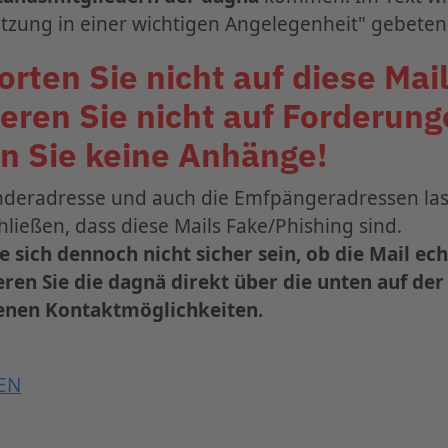
len werden.
tzung in einer wichtigen Angelegenheit" gebeten
ente nicht effektiv vor Lieferengpässen geschützt
rten Sie nicht auf diese Mail
 dagnä, DAIG, DAHKA und DAH erneut an das BMG
eren Sie nicht auf Forderung
r Sicherstellung der HIV-Medikamentenversorgu
n Sie keine Anhänge!
R
einsehen.
nderadresse und auch die Emfpängeradressen las
zum 36. dagnä-Workshop ist ab sofort geöffnet.
hließen, dass diese Mails Fake/Phishing sind.
en Sie
» HIER
einsehen.
 bis zum
31. Juli 2026
vom
Early-Bird-Tarif
und sich
ie sich dennoch nicht sicher sein, ob die Mail echt
Frankfurt.
ren Sie die dagnä direkt über die unten auf de
nen Kontaktmöglichkeiten.
Informationen und Anmeldung
EN