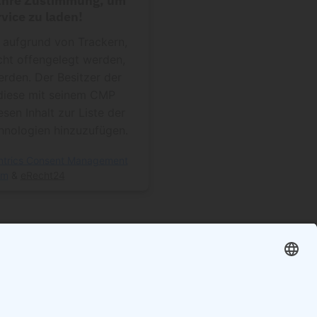
vice zu laden!
f aufgrund von Trackern,
cht offengelegt werden,
erden. Der Besitzer der
diese mit seinem CMP
esen Inhalt zur Liste der
nologien hinzuzufügen.
ntrics Consent Management
rm
&
eRecht24
n:
hnhof Friedrichstraße)
Tor)