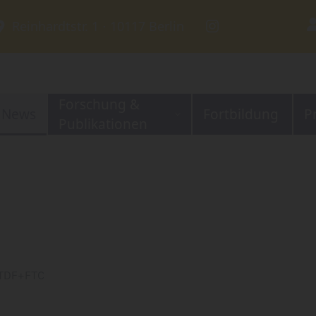
Reinhardtstr. 1 ⋅ 10117 Berlin
Forschung &
News
Fortbildung
P
Publikationen
 TDF+FTC