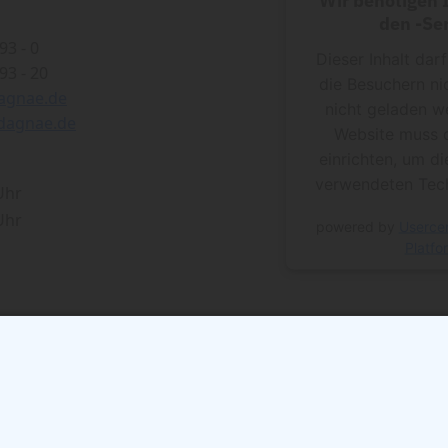
den -Ser
93 - 0
Dieser Inhalt dar
93 - 20
die Besuchern ni
agnae.de
nicht geladen w
dagnae.de
Website muss 
einrichten, um di
verwendeten Tech
 Uhr
 Uhr
powered by
Userce
Platfo
Anfahrt mit öffentlichen Verkehrsmittel
S-Bahn:
S1, S2, S3, S5, S7, S9, S25, S26 (Ba
U-Bahn:
U6 (Bahnhof Oranienburger Tor)
Tram:
M1, M5, 12 (Bahnhof Oranienburger 