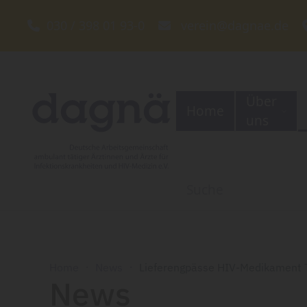
030 / 398 01 93-0
verein@dagnae.de
Zum Hauptinhalt springen
Über
Home
uns
Home
News
Lieferengpässe HIV-Medikament
News