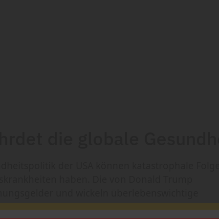
hrdet die globale Gesundh
dheitspolitik der USA können katastrophale Folg
skrankheiten haben. Die von Donald Trump
hungsgelder und wickeln überlebenswichtige
 für medizinische Hilfe werden eingefroren. Die