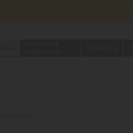
Reinhardtstr. 1 ⋅ 10117 Berlin
Forschung &
News
Fortbildung
P
Publikationen
obale Gesundheit