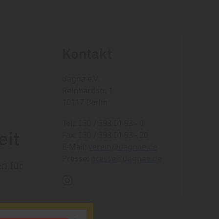
Kontakt
dagnä e.V.
Reinhardstr. 1
10117 Berlin
Tel.: 030 / 398 01 93 - 0
eit
Fax: 030 / 398 01 93 - 20
E-Mail:
verein@dagnae.de
Presse:
presse@dagnae.de
en für