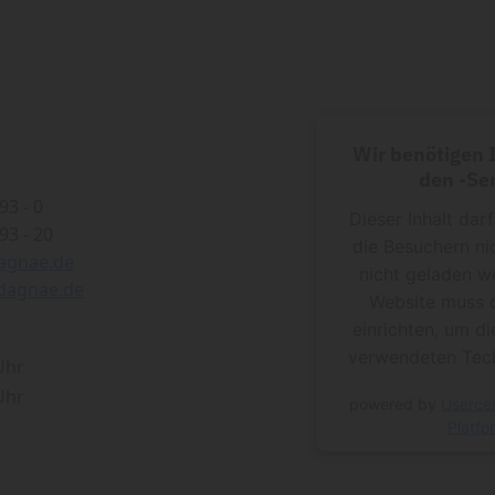
Wir benötigen
den -Ser
93 - 0
Dieser Inhalt dar
93 - 20
die Besuchern ni
agnae.de
nicht geladen w
dagnae.de
Website muss 
einrichten, um di
verwendeten Tech
 Uhr
 Uhr
powered by
Userce
Platfo