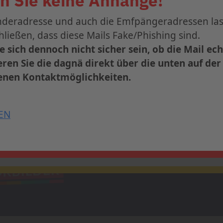
n Sie keine Anhänge!
nderadresse und auch die Emfpängeradressen las
zum 36. dagnä-Workshop ist ab sofort geöffnet.
hließen, dass diese Mails Fake/Phishing sind.
 bis zum
31. Juli 2026
vom
Early-Bird-Tarif
und sich
ie sich dennoch nicht sicher sein, ob die Mail echt
Frankfurt.
ren Sie die dagnä direkt über die unten auf de
nen Kontaktmöglichkeiten.
Informationen und Anmeldung
EN