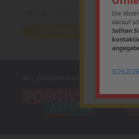
Öffne
Zurück
Weiter
Die Abse
Die Anmeldung 
darauf sc
Profitieren Sie
Sollten S
Zur Newsübersicht
Ihren Platz in 
kontaktie
angegebe
» Weitere 
SCHLIESS
Wir präsentieren
SCHLIESSEN