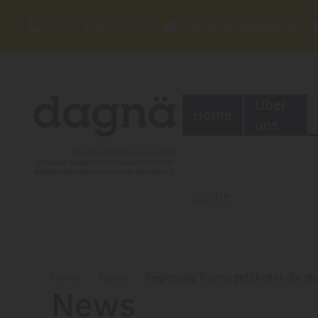
030 / 398 01 93-0
verein@dagnae.de
Zum Hauptinhalt springen
Über
Home
uns
Home
News
Regierung Trump gefährdet die gl
News