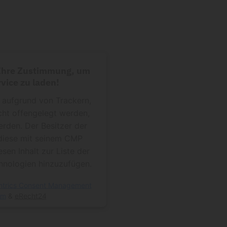
 Ihre Zustimmung, um
vice zu laden!
f aufgrund von Trackern,
cht offengelegt werden,
erden. Der Besitzer der
diese mit seinem CMP
esen Inhalt zur Liste der
nologien hinzuzufügen.
ntrics Consent Management
rm
&
eRecht24